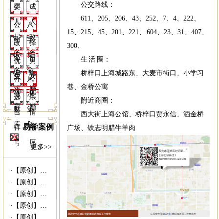
公交路线：
婴
成
611、205、206、43、252、7、4、222、
儿
人
公
八
15、215、45、201、221、 604、23、31、407、
起
改
司
字
改
择
300、
名
名
取
算
命
日
生 活 圈：
优
男
名
命
调
结
桥梓口上海城路东、大麦市街口、小学习
生
女
补
风
巷、金桥公寓
运
婚
优
配
修
水
选
亲
附近商圈：
育
婚
财
策
吉
情
西大街上海公馆、桥梓口贾永信、洒金桥
库
划
易学案例
祥
福
广场、铁志明腊牛羊肉
号
愿
更多>>
·
【原创】姥爷病危 灵符救命------易...
·
【原创】没有上过大学的千万富商---|西...
·
【原创】我什么时候结婚---西安算命准|...
·
【原创】未行财运就想发财 30万贷款打水...
·
【原创】我向她求婚她会答应吗？---西安...