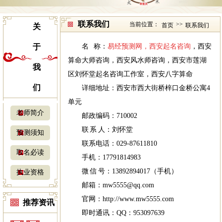
联系我们
当前位置：
>>
首页
联系我们
关
于
名 称：
易经预测网
，
西安起名咨询
，
西安
算命大师咨询
，
西安风水师咨询
，
西安市莲湖
我
区刘怀堂起名咨询工作室
，
西安八字算命
们
详细地址：西安市西大街桥梓口金桥公寓4
单元
老师简介
邮政编码：710002
联 系 人：刘怀堂
预测须知
联系电话：029-87611810
取名必读
手机：17791814983
微 信 号：13892894017（手机）
执业资格
邮箱：mw5555@qq.com
官网：
http://www.mw5555.com
推荐资讯
即时通讯：QQ：953097639