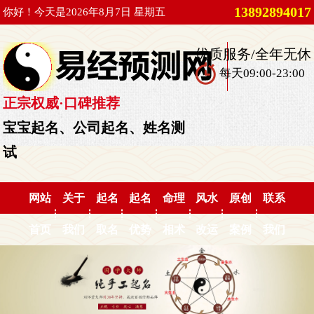
13892894017
你好！今天是2026年8月7日 星期五
优质服务/全年无休
每天09:00-23:00
正宗权威·口碑推荐
宝宝起名、公司起名、姓名测
试
网站
关于
起名
起名
命理
风水
原创
联系
首页
我们
取名
优势
相术
改运
案例
我们