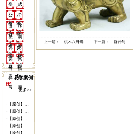
婴
成
儿
人
公
八
起
改
司
字
改
择
名
名
取
算
命
日
优
男
上一篇：
桃木八卦镜
下一篇：
辟邪剑
名
命
调
结
生
女
补
风
运
婚
优
配
修
水
选
亲
育
婚
财
策
吉
情
库
划
易学案例
祥
福
号
愿
更多>>
·
【原创】姥爷病危 灵符救命------易...
·
【原创】没有上过大学的千万富商---|西...
·
【原创】我什么时候结婚---西安算命准|...
·
【原创】未行财运就想发财 30万贷款打水...
·
【原创】我向她求婚她会答应吗？---西安...