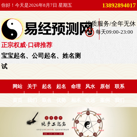
13892894017
你好！今天是2026年8月7日 星期五
优质服务/全年无休
每天09:00-23:00
正宗权威·口碑推荐
宝宝起名、公司起名、姓名测
试
网站
关于
起名
起名
命理
风水
原创
联系
首页
我们
取名
优势
相术
改运
案例
我们