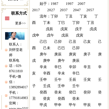
始于：1987 1997 2007
2017 2027 2037 2047 2057
联系方式
流年：丁卯 丁丑 丁亥 丁
酉 丁未 丁巳 丁卯 丁丑
更多>>
戊辰 戊寅 戊子 戊戌
戊申 戊午 戊辰 戊寅
己巳 己卯 己丑 己亥 己
联系人：
酉 己未 己巳 己卯
刘怀堂老
庚午 庚辰 庚寅 庚子 庚
师
戌 庚申 庚午 庚辰
联系电
话：029-
辛未 辛巳 辛卯 辛丑 辛
87611810
亥 辛酉 辛未 辛巳
手机+微
壬申 壬午 壬辰 壬寅 壬
信：
子 壬戌 壬申 壬午
13892894017
癸酉 癸未 癸巳 癸卯 癸
手机：
17791814983
丑 癸亥 癸酉 癸未
官网：
甲戌 甲申 甲午 甲辰 甲
www.mw5555.com