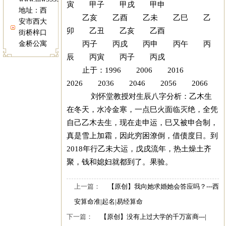
寅 甲子 甲戌 甲申
地址：西
乙亥 乙酉 乙未 乙巳 乙
安市西大
卯 乙丑 乙亥 乙酉
街桥梓口
丙子 丙戌 丙申 丙午 丙
金桥公寓
辰 丙寅 丙子 丙戌
止于：1996 2006 2016
2026 2036 2046 2056 2066
刘怀堂教授对生辰八字分析：乙木生
在冬天，水冷金寒，一点巳火面临灭绝，全凭
自己乙木去生，现在走申运，巳又被申合制，
真是雪上加霜，因此穷困潦倒，借债度日。到
2018年行乙未大运，戊戌流年，热土燥土齐
聚，钱和媳妇就都到了。果验。
上一篇：
【原创】我向她求婚她会答应吗？---西
安算命准|起名|易经算命
下一篇：
【原创】没有上过大学的千万富商---|