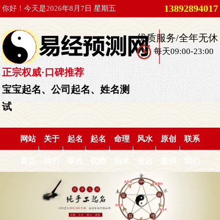
13892894017
你好！今天是2026年8月7日 星期五
优质服务/全年无休
每天09:00-23:00
正宗权威·口碑推荐
宝宝起名、公司起名、姓名测
试
网站
关于
起名
起名
命理
风水
原创
联系
首页
我们
取名
优势
相术
改运
案例
我们