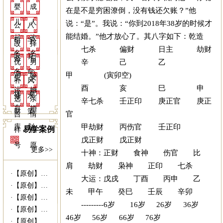
婴
成
在是不是穷困潦倒，没有钱还欠账？”他
儿
人
说：“是”。我说：“你到2018年38岁的时候才
公
八
能结婚。”他才放心了。其八字如下：乾造
起
改
司
字
改
择
七杀 偏财 日主 劫财
名
名
取
算
命
日
辛 己 乙
优
男
名
命
甲 (寅卯空)
调
结
生
女
补
风
酉 亥 巳 申
运
婚
优
配
修
水
选
亲
辛七杀 壬正印 庚正官 庚正
育
婚
财
策
官
吉
情
甲劫财 丙伤官 壬正印
库
划
易学案例
祥
福
戊正财 戊正财
号
愿
更多>>
十神：正财 食神 伤官 比
肩 劫财 枭神 正印 七杀
·
【原创】姥爷病危 灵符救命------易...
大运：戊戌 丁酉 丙申 乙
·
【原创】没有上过大学的千万富商---|西...
未 甲午 癸巳 壬辰 辛卯
·
【原创】我什么时候结婚---西安算命准|...
---------6岁 16岁 26岁 36岁
·
【原创】未行财运就想发财 30万贷款打水...
46岁 56岁 66岁 76岁
·
【原创】我向她求婚她会答应吗？---西安...