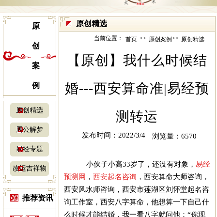
原创精选
原
当前位置：
>>
>>
首页
原创案例
原创精选
创
【原创】我什么时候结
案
婚---西安算命准|易经预
例
原创精选
测转运
周公解梦
发布时间：2022/3/4
浏览量：6570
易经专题
小伙子小高33岁了，还没有对象，
易经
改运吉祥物
预测网
，
西安起名咨询
，
西安算命大师咨询
，
西安风水师咨询
，
西安市莲湖区刘怀堂起名咨
推荐资讯
询工作室
，
西安八字算命
，他想算一下自己什
么时候才能结婚，我一看八字就问他：“你现