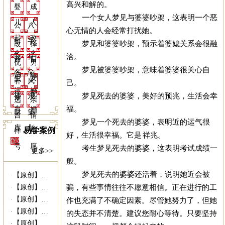
高兴和解的。
婴
成
一个女人梦见与婆婆吵架，这表明一个恶
儿
人
公
八
心无情的人会经常打扰她。
起
改
司
字
梦见和婆婆吵架，预示着婆媳关系会很融
改
择
名
名
洽。
取
算
命
日
优
男
梦见被婆婆吵架，意味着婆婆很关心自
名
命
调
结
生
女
补
风
己。
运
婚
优
配
梦见死去的婆婆，美好的预兆，生活会幸
修
水
选
亲
福。
育
婚
财
策
吉
情
梦见一个死去的婆婆，表明近的运气很
库
划
易学案例
祥
福
好，生活很幸福。它是 祥兆。
号
愿
考生梦见死去的婆婆，这表明考试成绩一
更多>>
般。
梦见死去的婆婆还活着，说明她近会被
·
【原创】姥爷病危 灵符救命------易...
骗，有些事情往往不愿意相信。正在进行的工
·
【原创】没有上过大学的千万富商---|西...
·
【原创】我什么时候结婚---西安算命准|...
作也充满了不确定因素。尽管她努力了，但她
·
【原创】未行财运就想发财 30万贷款打水...
的失态并不清楚。建议您耐心等待。只要坚持
·
【原创】我向她求婚她会答应吗？---西安...