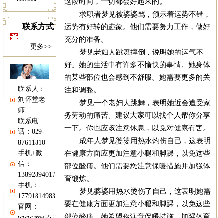
这段时间，一切都会好起来的。
求职者梦见被婆婆骂，预示着运势不错，
运势有好转的迹象。他们需要努力工作，做好
联系方式
充分的准备。
更多>>
梦见老妇人跳舞摔倒，说明她的运气不
好。她的生活中有许多不愉快的事情。她身体
的某些部位也会感到不舒服。她需要更多的关
联系人：
注和调整。
刘怀堂老
梦见一个老妇人跳舞，表明她近会遭受家
师
务劳动的痛苦。建议大家可以找个人帮你分享
联系电
一下。你也应该注意休息，以免对健康有害。
话：029-
成年人梦见婆婆用热水灼伤自己，这表明
87611810
在健康方面应更加注意小腿和脚踝，以免这些
手机+微
信：
部位酸痛。他们需要您注意保暖措施并加强体
13892894017
育锻炼。
手机：
梦见婆婆用热水烫伤了自己，这表明她需
17791814983
要在健康方面更加注意小腿和脚踝，以免这些
官网：
部位酸痛。她希望你注意保暖措施，加强体育
www.mw5555.com