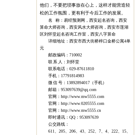
他们，不要把琐事放在心上，这样才能营造轻
松的工作氛围，更有利于今后工作的发展。
名 称：
易经预测网
，
西安起名咨询
，
西安
算命大师咨询
，
西安风水大师咨询
，
西安市莲湖
区刘怀堂起名咨询工作室
，
西安八字算命
详细地址：西安市西大街桥梓口金桥公寓4单
元
邮政编码：710002
联 系 人：刘怀堂
联系电话：029-87611810
手机：17791814983
微 信 号：13892894017（手机）
邮箱：
953097639@qq.com
官网：
http://www.mw5555.com
官网：
http://www.0205555.com
官网：
http://www.mw5555.cn
即时通讯：QQ：953097639
公交路线：
611、205、206、43、252、7、4、222、15、