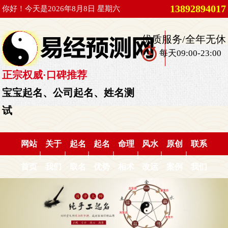
13892894017
你好！今天是2026年8月8日 星期六
优质服务/全年无休
每天09:00-23:00
正宗权威·口碑推荐
宝宝起名、公司起名、姓名测
试
网站
关于
起名
起名
命理
风水
原创
联系
首页
我们
取名
优势
相术
改运
案例
我们