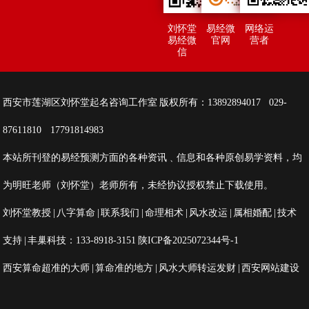
刘怀堂
易经微
网络运
易经微
官网
营者
信
西安市莲湖区刘怀堂起名咨询工作室 版权所有：13892894017 029-
87611810 17791814983
本站所刊登的易经预测方面的各种资讯﹑信息和各种原创易学资料，均
为明旺老师（刘怀堂）老师所有，未经协议授权禁止下载使用。
刘怀堂教授
|
八字算命
|
联系我们
|
命理相术
|
风水改运
|
属相婚配
|
技术
支持
| 丰巢科技：133-8918-3151
陕ICP备2025072344号-1
西安算命超准的大师
|
算命准的地方
|
风水大师转运发财
|
西安网站建设