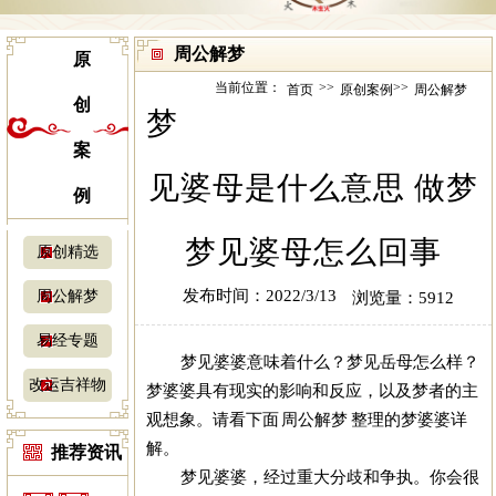
周公解梦
原
当前位置：
>>
>>
首页
原创案例
周公解梦
创
梦
案
见婆母是什么意思 做梦
例
梦见婆母怎么回事
原创精选
发布时间：2022/3/13
周公解梦
浏览量：5912
易经专题
梦见婆婆意味着什么？梦见岳母怎么样？
改运吉祥物
梦婆婆具有现实的影响和反应，以及梦者的主
观想象。请看下面 周公解梦 整理的梦婆婆详
解。
推荐资讯
梦见婆婆，经过重大分歧和争执。你会很