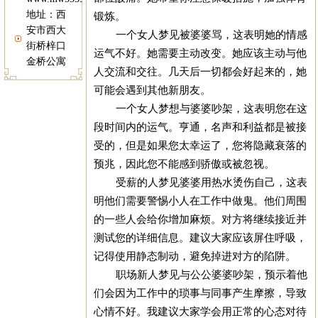
地址：西
锻炼。
安市西大
一个女人梦见被婆婆骂，这表明她的情感
街桥梓口
运气不好。她需要主动改变。她应该主动与他
金桥公寓
人交流和交往。几天后一切都会好起来的，她
可能会遇到其他新朋友。
一个女人梦想与婆婆吵架，这表明您在这
段时间内的运气。亨通，名声和利益都是被接
受的，但是如果您太幸运了，您将隐藏衰落的
预兆，因此您不能感到骄傲或被忽视。
受薪的人梦见婆婆用热水烫伤自己，这表
明他们需要警惕小人在工作中做鬼。他们周围
的一些人会给你增加麻烦。对方将继续接近并
测试您的详细信息。建议大家应该屏住呼吸，
记得使用静态制动，避免掉进对方的陷阱。
职场新人梦见与公公婆婆吵架，预示着他
们会因为工作中的琐事与同事产生摩擦，导致
心情不好。我建议大家学会用正常的心态对待